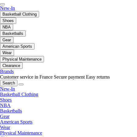
New-In
Basketball Clothing
Shoes
NBA
Basketballs
Gear
American Sports
Wear
Physical Maintenance
Clearance
Brands
Customer service in France
Secure payment
Easy returns
Search
New-In
Basketball Clothing
Shoes
NBA
Basketballs
Gear
American Sports
Wear
Physical Maintenance