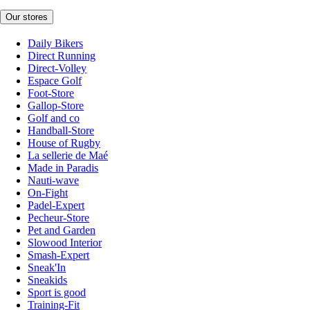
Our stores
Daily Bikers
Direct Running
Direct-Volley
Espace Golf
Foot-Store
Gallop-Store
Golf and co
Handball-Store
House of Rugby
La sellerie de Maé
Made in Paradis
Nauti-wave
On-Fight
Padel-Expert
Pecheur-Store
Pet and Garden
Slowood Interior
Smash-Expert
Sneak'In
Sneakids
Sport is good
Training-Fit